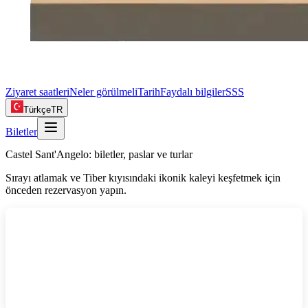
Ziyaret saatleri
Neler görülmeli
Tarih
Faydalı bilgiler
SSS
Türkçe
TR
Biletler
Castel Sant'Angelo: biletler, paslar ve turlar
Sırayı atlamak ve Tiber kıyısındaki ikonik kaleyi keşfetmek için
önceden rezervasyon yapın.