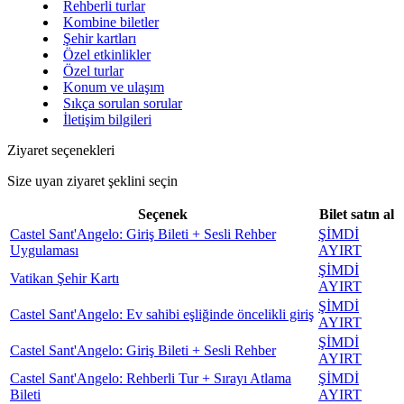
Rehberli turlar
Kombine biletler
Şehir kartları
Özel etkinlikler
Özel turlar
Konum ve ulaşım
Sıkça sorulan sorular
İletişim bilgileri
Ziyaret seçenekleri
Size uyan ziyaret şeklini seçin
Seçenek
Bilet satın al
Castel Sant'Angelo: Giriş Bileti + Sesli Rehber
ŞİMDİ
Uygulaması
AYIRT
ŞİMDİ
Vatikan Şehir Kartı
AYIRT
ŞİMDİ
Castel Sant'Angelo: Ev sahibi eşliğinde öncelikli giriş
AYIRT
ŞİMDİ
Castel Sant'Angelo: Giriş Bileti + Sesli Rehber
AYIRT
Castel Sant'Angelo: Rehberli Tur + Sırayı Atlama
ŞİMDİ
Bileti
AYIRT