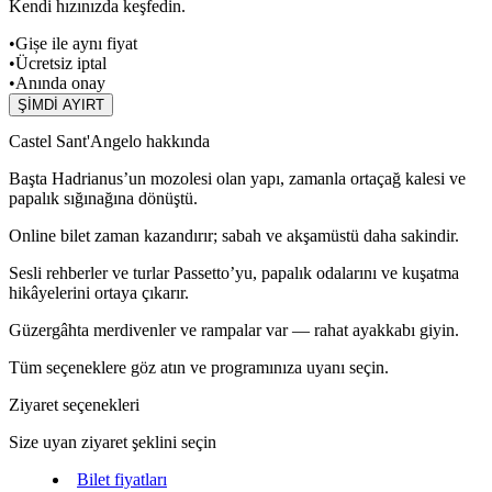
Kendi hızınızda keşfedin.
•
Gișe ile aynı fiyat
•
Ücretsiz iptal
•
Anında onay
ŞİMDİ AYIRT
Castel Sant'Angelo hakkında
Başta Hadrianus’un mozolesi olan yapı, zamanla ortaçağ kalesi ve
papalık sığınağına dönüştü.
Online bilet zaman kazandırır; sabah ve akşamüstü daha sakindir.
Sesli rehberler ve turlar Passetto’yu, papalık odalarını ve kuşatma
hikâyelerini ortaya çıkarır.
Güzergâhta merdivenler ve rampalar var — rahat ayakkabı giyin.
Tüm seçeneklere göz atın ve programınıza uyanı seçin.
Ziyaret seçenekleri
Size uyan ziyaret şeklini seçin
Bilet fiyatları